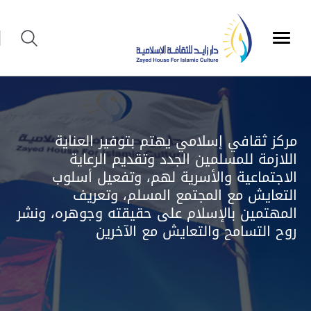
برنامج الثقافة الإسلامية
إصدارات الثقافة الإسلامية
مركز ثقافي إسلامي يهتم بتوفير العناية
اللازمة للمسلمين الجدد وتقديم الرعاية
يعرّفك هذا البرنامج على أساسيات الثقافة
تتيح خدمة إصدارات الثقافة الإسلامية إمكانية
الاجتماعية والأسرية لهم، وتفعيل أسلوب
الإسلامية وقيمها الكونية السّاعية إلى ترسيخ
الحصول على إصدارات متنوعة للتعريف بالثقافة
التعايش مع المجتمع المسلم، وتعريف
الإسلامية باللغات
مبادئ الوسطية والاعتدال والتسامح
المهتمين بالإسلام على حقيقته وجوهره، ونشر
روح التسامح والتعايش مع الآخرين
برامجنا
الكتب الإلكترونية