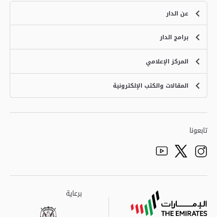
عن الدار
برامج الدار
الخدمات
نبذة عن الدار
المركز الإعلامي
برنامج الثقافة الإسلامية
برنامج تعليم اللغة العربية للناطقين بغيرها
المقالات والكتب الإلكترونية
الفعاليات
برنامج تعليم القرآن الكريم
الأخبار
الكتب الإلكترونية
المقالات
تابعونا
ww.youtube.com/channel/UCtA24hVEY4GpRxz1AYxxcog/
https://twitter.com/zhic_uae
https://www.instagram.com/zhic_uae/
برعاية