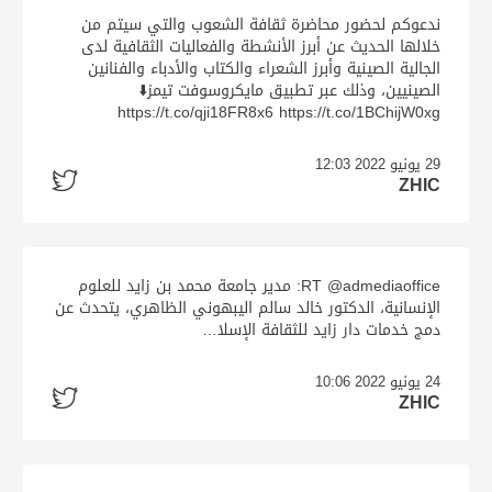
ندعوكم لحضور محاضرة ثقافة الشعوب والتي سيتم من
خلالها الحديث عن أبرز الأنشطة والفعاليات الثقافية لدى
الجالية الصينية وأبرز الشعراء والكتاب والأدباء والفنانين
الصينيين، وذلك عبر تطبيق مايكروسوفت تيمز⬇️
https://t.co/qji18FR8x6 https://t.co/1BChijW0xg
29 يونيو 2022 12:03
ZHIC
RT @admediaoffice: مدير جامعة محمد بن زايد للعلوم
الإنسانية، الدكتور خالد سالم اليبهوني الظاهري، يتحدث عن
دمج خدمات دار زايد للثقافة الإسلا…
24 يونيو 2022 10:06
ZHIC