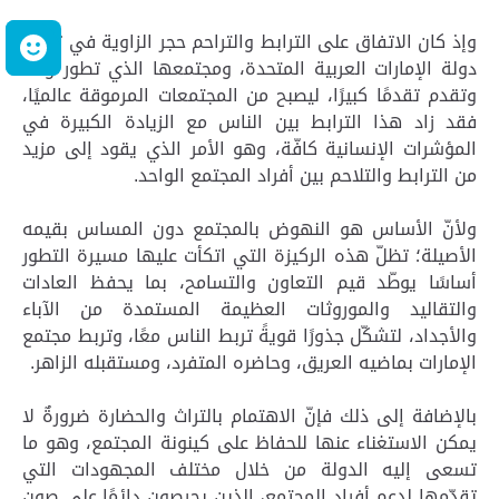
وإذ كان الاتفاق على الترابط والتراحم حجر الزاوية في تجربة
ر
دولة الإمارات العربية المتحدة، ومجتمعها الذي تطور ونما
وتقدم تقدمًا كبيرًا، ليصبح من المجتمعات المرموقة عالميًا،
فقد زاد هذا الترابط بين الناس مع الزيادة الكبيرة في
المؤشرات الإنسانية كافّة، وهو الأمر الذي يقود إلى مزيد
من الترابط والتلاحم بين أفراد المجتمع الواحد.
ولأنّ الأساس هو النهوض بالمجتمع دون المساس بقيمه
الأصيلة؛ تظلّ هذه الركيزة التي اتكأت عليها مسيرة التطور
أساسًا يوطّد قيم التعاون والتسامح، بما يحفظ العادات
والتقاليد والموروثات العظيمة المستمدة من الآباء
والأجداد، لتشكّل جذورًا قويةً تربط الناس معًا، وتربط مجتمع
الإمارات بماضيه العريق، وحاضره المتفرد، ومستقبله الزاهر.
بالإضافة إلى ذلك فإنّ الاهتمام بالتراث والحضارة ضرورةٌ لا
يمكن الاستغناء عنها للحفاظ على كينونة المجتمع، وهو ما
تسعى إليه الدولة من خلال مختلف المجهودات التي
تقدّمها لدعم أفراد المجتمع، الذين يحرصون دائمًا على صون