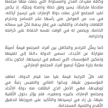
وكافة مفردات العدل والمساواة التي جعلت منها مجتمعًا
متلاحمًا مترابطًا، يسير وفق خطة واضحة وجليّة، إذ يكمن
تفرد المجتمع الذي عملت دولة الإمارات على ترسيخ أركانه،
في عدد من العوامل على رأسها نشر التسامح واحترام
الثقافات والعادات والتقاليد، في إطارٍ يحفظ لكلّ فردٍ سماته
الخاصة، ويضمن له في الوقت نفسه الحفاظ على كرامته
واحترامه.
كما يمثّل التراحم والتكافل بين أفراد المجتمع قيمةً أصيلةً
متوارثة عن الأجداد، تسعى الدولة دائمًا إلى تقنينها
وتمكين المؤسسات التي تسهم في ترسيخها، لتكون بذلك
علامة بارزة مميِّزةً لجميع أفراد المجتمع الإماراتي.
لقد ظلّ الترابط قيمة عليا منذ قيام الدولة، تعاهد
المؤسسون عليها، وبذلوا الغالي والنفيس رغبةً في
توطيدها، فهي الأصل الذي انطلقت منه دولة الاتّحاد
ومجتمع الإمارات بكبيره وصغيره، فلم يؤثر دخول التّقنية
عليها، بل زاد في ترسيخها والتأكيد على ضرورتها لتحقيق
التّقدم والتنمية المستدامة.