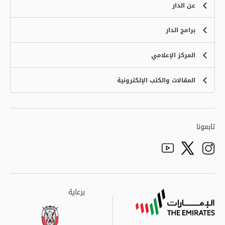
عن الدار
برامج الدار
الخدمات
نبذة عن الدار
المركز الإعلامي
برنامج الثقافة الإسلامية
برنامج تعليم اللغة العربية للناطقين بغيرها
المقالات والكتب الإلكترونية
الفعاليات
برنامج تعليم القرآن الكريم
الأخبار
الكتب الإلكترونية
المقالات
تابعونا
ww.youtube.com/channel/UCtA24hVEY4GpRxz1AYxxcog/
https://twitter.com/zhic_uae
https://www.instagram.com/zhic_uae/
برعاية
برعاية